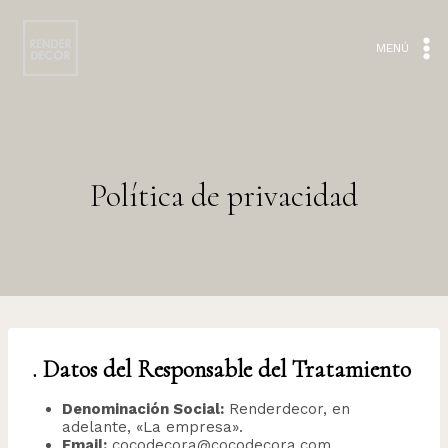
Saltar
al
contenido
MENÚ
Política de privacidad
. Datos del Responsable del Tratamiento
Denominación Social:
Renderdecor, en
adelante, «La empresa».
Email:
cocodecora@cocodecora.com